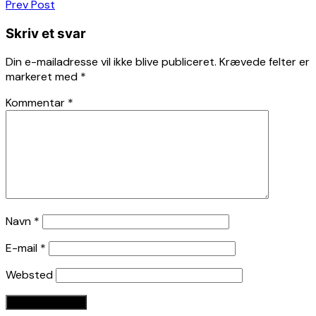
Indlægsnavigation
Prev Post
Skriv et svar
Din e-mailadresse vil ikke blive publiceret.
Krævede felter er
markeret med
*
Kommentar
*
Navn
*
E-mail
*
Websted