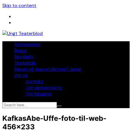
Skip to content
Anmeldelser
Bøger
Spotlight
Teaterblik
Rabat på teaterbilletter? Jada!
Om os
Kontakt
Om skribenterne
Om bloggen
KafkasAbe-Uffe-foto-til-web-
456×233