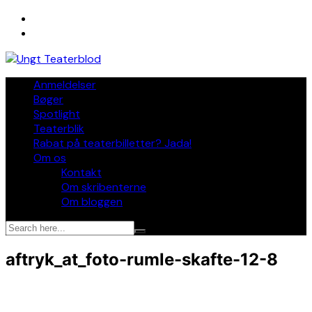
Skip
to
content
Anmeldelser
Bøger
Spotlight
Teaterblik
Rabat på teaterbilletter? Jada!
Om os
Kontakt
Om skribenterne
Om bloggen
aftryk_at_foto-rumle-skafte-12-8