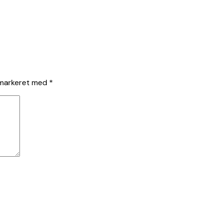
 markeret med
*