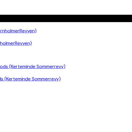
nholmerRevyen)
ds (Kerteminde Sommerrevy)