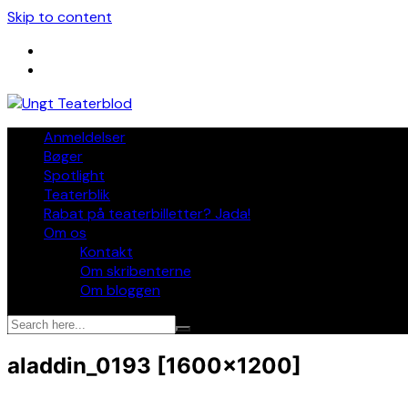
Skip to content
Anmeldelser
Bøger
Spotlight
Teaterblik
Rabat på teaterbilletter? Jada!
Om os
Kontakt
Om skribenterne
Om bloggen
aladdin_0193 [1600×1200]