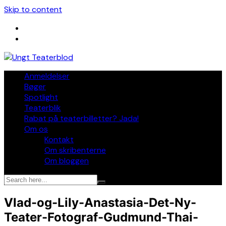
Skip to content
Anmeldelser
Bøger
Spotlight
Teaterblik
Rabat på teaterbilletter? Jada!
Om os
Kontakt
Om skribenterne
Om bloggen
Vlad-og-Lily-Anastasia-Det-Ny-
Teater-Fotograf-Gudmund-Thai-