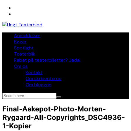
Skip
to
content
Anmeldelser
Bøger
Spotlight
Teaterblik
Rabat på teaterbilletter? Jada!
Om os
Kontakt
Om skribenterne
Om bloggen
Final-Askepot-Photo-Morten-
Rygaard-All-Copyrights_DSC4936-
1-Kopier