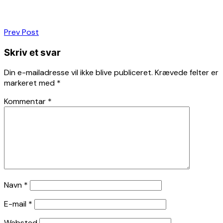
Indlægsnavigation
Prev Post
Skriv et svar
Din e-mailadresse vil ikke blive publiceret.
Krævede felter er
markeret med
*
Kommentar
*
Navn
*
E-mail
*
Websted