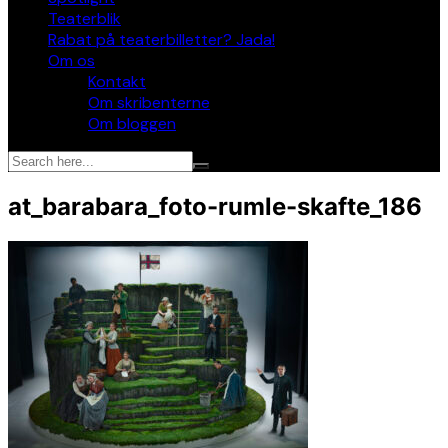
Teaterblik
Rabat på teaterbilletter? Jada!
Om os
Kontakt
Om skribenterne
Om bloggen
at_barabara_foto-rumle-skafte_186