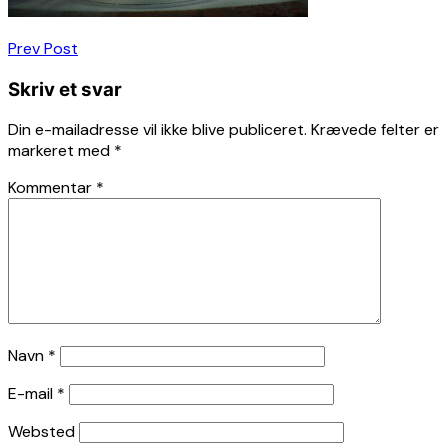
Indlægsnavigation
Prev Post
Skriv et svar
Din e-mailadresse vil ikke blive publiceret.
Krævede felter er
markeret med
*
Kommentar
*
Navn
*
E-mail
*
Websted