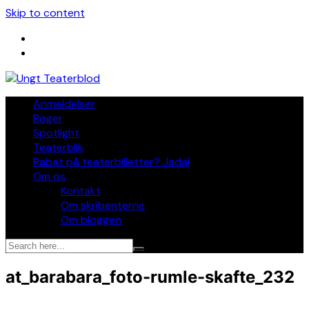
Skip to content
Anmeldelser
Bøger
Spotlight
Teaterblik
Rabat på teaterbilletter? Jada!
Om os
Kontakt
Om skribenterne
Om bloggen
at_barabara_foto-rumle-skafte_232