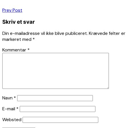
Indlægsnavigation
Prev Post
Skriv et svar
Din e-mailadresse vil ikke blive publiceret.
Krævede felter er
markeret med
*
Kommentar
*
Navn
*
E-mail
*
Websted