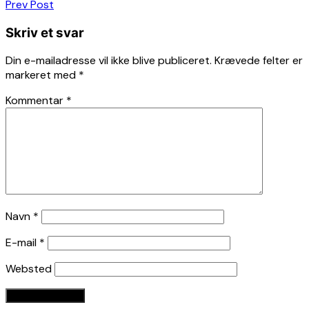
Indlægsnavigation
Prev Post
Skriv et svar
Din e-mailadresse vil ikke blive publiceret.
Krævede felter er
markeret med
*
Kommentar
*
Navn
*
E-mail
*
Websted