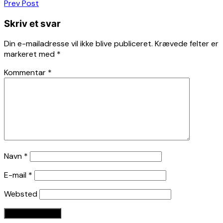
Indlægsnavigation
Prev Post
Skriv et svar
Din e-mailadresse vil ikke blive publiceret.
Krævede felter er
markeret med
*
Kommentar
*
Navn
*
E-mail
*
Websted