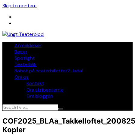
Skip to content
Anmeldelser
Bøger
Spotlight
Teaterblik
Rabat på teaterbilletter? Jada!
Om os
Kontakt
Om skribenterne
Om bloggen
COF2025_BLAa_Takkelloftet_20082
Kopier