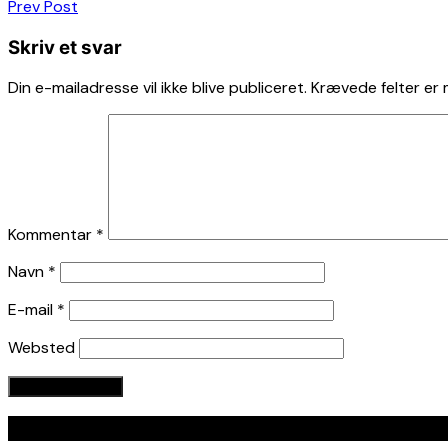
Indlægsnavigation
Prev Post
Skriv et svar
Din e-mailadresse vil ikke blive publiceret.
Krævede felter er
Kommentar
*
Navn
*
E-mail
*
Websted
Seneste indlæg