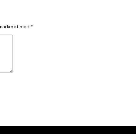
 markeret med
*