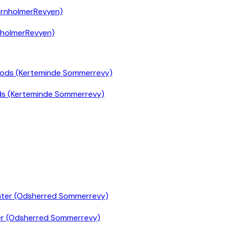
nholmerRevyen)
ds (Kerteminde Sommerrevy)
er (Odsherred Sommerrevy)