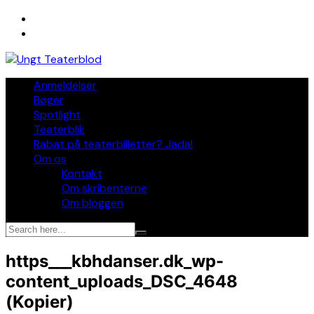
Skip
to
content
Anmeldelser
Bøger
Spotlight
Teaterblik
Rabat på teaterbilletter? Jada!
Om os
Kontakt
Om skribenterne
Om bloggen
https___kbhdanser.dk_wp-
content_uploads_DSC_4648
(Kopier)