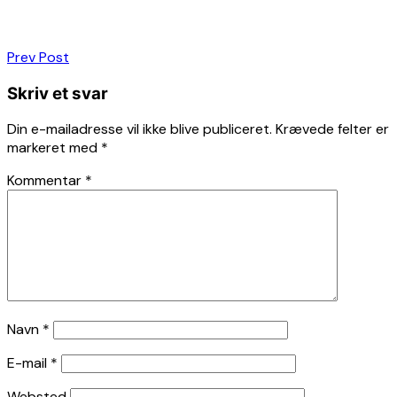
Indlægsnavigation
Prev Post
Skriv et svar
Din e-mailadresse vil ikke blive publiceret.
Krævede felter er
markeret med
*
Kommentar
*
Navn
*
E-mail
*
Websted