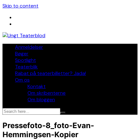
Skip to content
Anmeldelser
Bøger
Spotlight
Teaterblik
Rabat på teaterbilletter? Jada!
Om os
Kontakt
Om skribenterne
Om bloggen
Pressefoto-8_foto-Evan-
Hemmingsen-Kopier