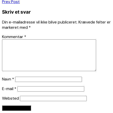
Indlægsnavigation
Prev Post
Skriv et svar
Din e-mailadresse vil ikke blive publiceret.
Krævede felter er
markeret med
*
Kommentar
*
Navn
*
E-mail
*
Websted