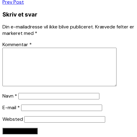
Indlægsnavigation
Prev Post
Skriv et svar
Din e-mailadresse vil ikke blive publiceret.
Krævede felter er
markeret med
*
Kommentar
*
Navn
*
E-mail
*
Websted