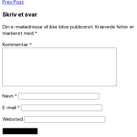
Indlægsnavigation
Prev Post
Skriv et svar
Din e-mailadresse vil ikke blive publiceret.
Krævede felter er
markeret med
*
Kommentar
*
Navn
*
E-mail
*
Websted