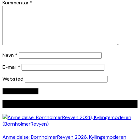
Kommentar
*
Navn
*
E-mail
*
Websted
Seneste indlæg
Anmeldelse: BornholmerRevyen 2026, Kyllingemoderen