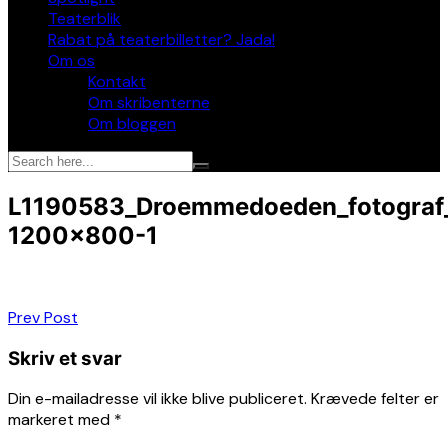
Teaterblik
Rabat på teaterbilletter? Jada!
Om os
Kontakt
Om skribenterne
Om bloggen
L1190583_Droemmedoeden_fotograf
1200×800-1
Indlægsnavigation
Prev Post
Skriv et svar
Din e-mailadresse vil ikke blive publiceret.
Krævede felter er
markeret med
*