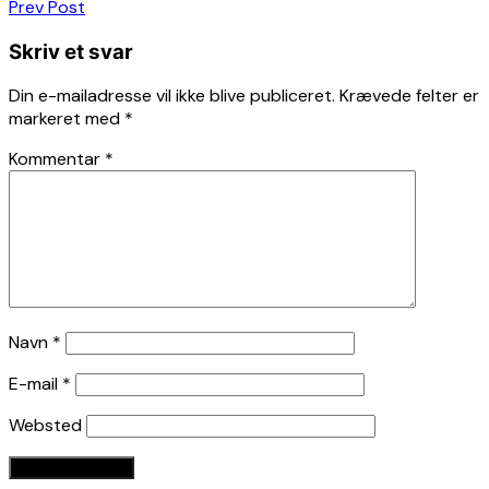
Indlægsnavigation
Prev Post
Skriv et svar
Din e-mailadresse vil ikke blive publiceret.
Krævede felter er
markeret med
*
Kommentar
*
Navn
*
E-mail
*
Websted