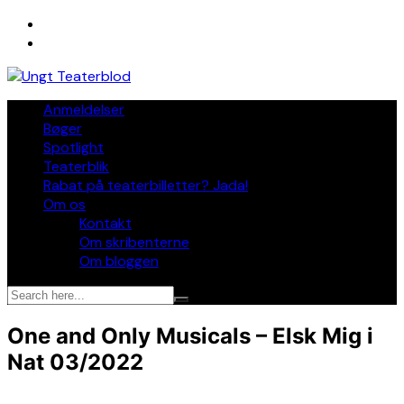
Skip
to
content
Anmeldelser
Bøger
Spotlight
Teaterblik
Rabat på teaterbilletter? Jada!
Om os
Kontakt
Om skribenterne
Om bloggen
One and Only Musicals – Elsk Mig i
Nat 03/2022