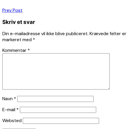
Indlægsnavigation
Prev Post
Skriv et svar
Din e-mailadresse vil ikke blive publiceret.
Krævede felter er
markeret med
*
Kommentar
*
Navn
*
E-mail
*
Websted