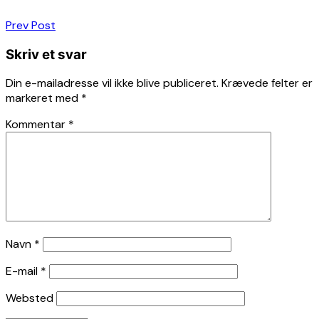
Indlægsnavigation
Prev Post
Skriv et svar
Din e-mailadresse vil ikke blive publiceret.
Krævede felter er
markeret med
*
Kommentar
*
Navn
*
E-mail
*
Websted