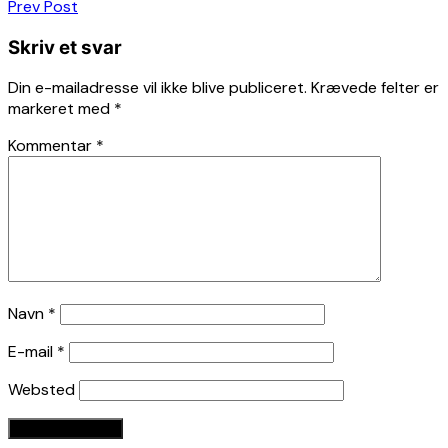
Indlægsnavigation
Prev Post
Skriv et svar
Din e-mailadresse vil ikke blive publiceret.
Krævede felter er
markeret med
*
Kommentar
*
Navn
*
E-mail
*
Websted