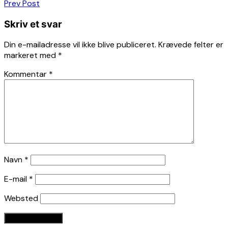
Indlægsnavigation
Prev Post
Skriv et svar
Din e-mailadresse vil ikke blive publiceret.
Krævede felter er
markeret med
*
Kommentar
*
Navn
*
E-mail
*
Websted