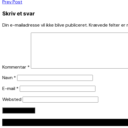
Indlægsnavigation
Prev Post
Skriv et svar
Din e-mailadresse vil ikke blive publiceret.
Krævede felter er
Kommentar
*
Navn
*
E-mail
*
Websted
Seneste indlæg