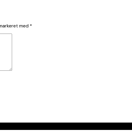
 markeret med
*