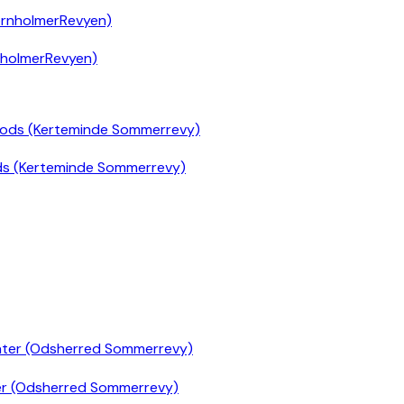
nholmerRevyen)
ds (Kerteminde Sommerrevy)
er (Odsherred Sommerrevy)