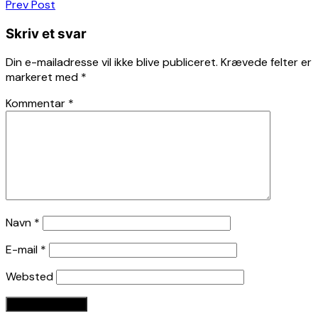
Indlægsnavigation
Prev Post
Skriv et svar
Din e-mailadresse vil ikke blive publiceret.
Krævede felter er
markeret med
*
Kommentar
*
Navn
*
E-mail
*
Websted