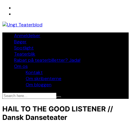
Skip
to
content
Anmeldelser
Bøger
Spotlight
Teaterblik
Rabat på teaterbilletter? Jada!
Om os
Kontakt
Om skribenterne
Om bloggen
HAIL TO THE GOOD LISTENER //
Dansk Danseteater