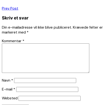
Indlægsnavigation
Prev Post
Skriv et svar
Din e-mailadresse vil ikke blive publiceret.
Krævede felter er
markeret med
*
Kommentar
*
Navn
*
E-mail
*
Websted