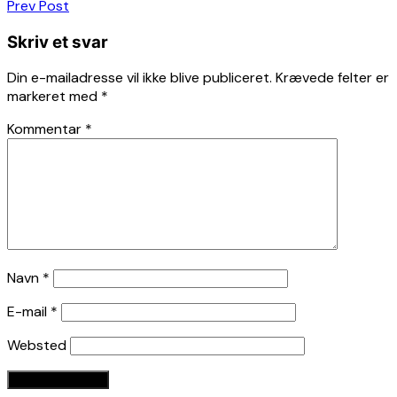
Indlægsnavigation
Prev Post
Skriv et svar
Din e-mailadresse vil ikke blive publiceret.
Krævede felter er
markeret med
*
Kommentar
*
Navn
*
E-mail
*
Websted