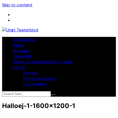
Skip to content
Anmeldelser
Bøger
Spotlight
Teaterblik
Rabat på teaterbilletter? Jada!
Om os
Kontakt
Om skribenterne
Om bloggen
Halloej-1-1600×1200-1