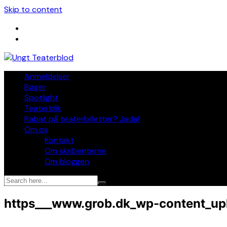
Skip to content
Anmeldelser
Bøger
Spotlight
Teaterblik
Rabat på teaterbilletter? Jada!
Om os
Kontakt
Om skribenterne
Om bloggen
https___www.grob.dk_wp-content_u