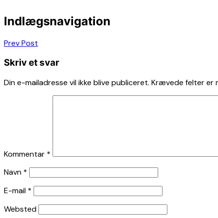
Indlægsnavigation
Prev Post
Skriv et svar
Din e-mailadresse vil ikke blive publiceret.
Krævede felter er
Kommentar
*
Navn
*
E-mail
*
Websted