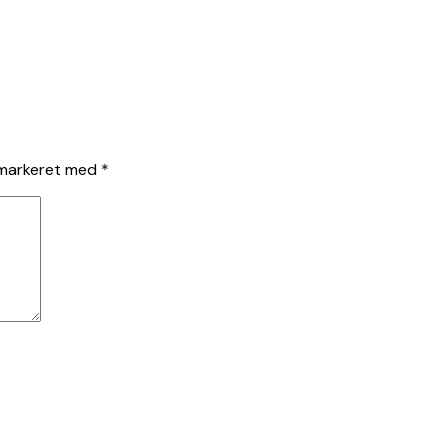
 markeret med
*