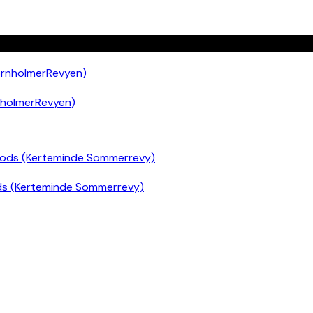
nholmerRevyen)
ds (Kerteminde Sommerrevy)