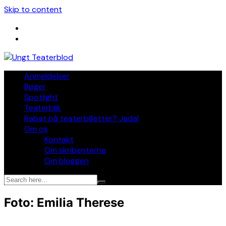
Skip to content
Anmeldelser
Bøger
Spotlight
Teaterblik
Rabat på teaterbilletter? Jada!
Om os
Kontakt
Om skribenterne
Om bloggen
Foto: Emilia Therese