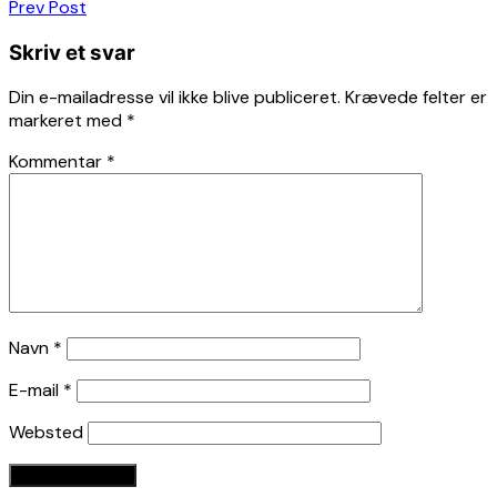
Indlægsnavigation
Prev Post
Skriv et svar
Din e-mailadresse vil ikke blive publiceret.
Krævede felter er
markeret med
*
Kommentar
*
Navn
*
E-mail
*
Websted