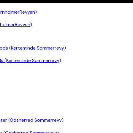
nholmerRevyen)
ds (Kerteminde Sommerrevy)
er (Odsherred Sommerrevy)