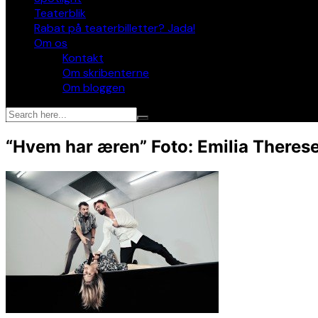
Teaterblik
Rabat på teaterbilletter? Jada!
Om os
Kontakt
Om skribenterne
Om bloggen
“Hvem har æren” Foto: Emilia Theres