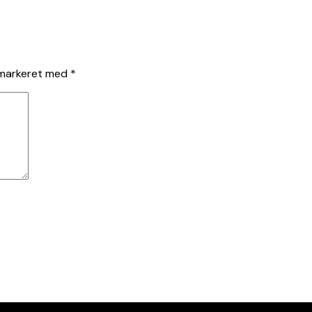
 markeret med
*