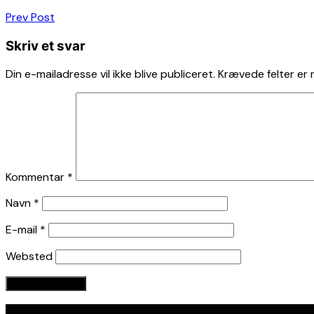
Indlægsnavigation
Prev Post
Skriv et svar
Din e-mailadresse vil ikke blive publiceret.
Krævede felter er
Kommentar
*
Navn
*
E-mail
*
Websted
Seneste indlæg