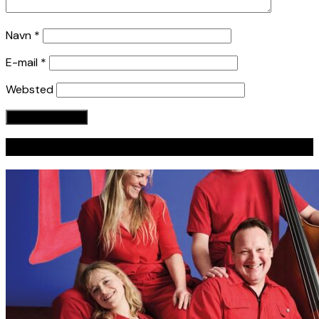
Navn
*
E-mail
*
Websted
Seneste indlæg