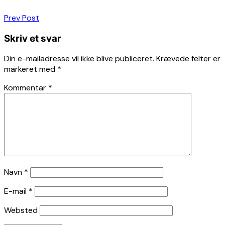
Indlægsnavigation
Prev Post
Skriv et svar
Din e-mailadresse vil ikke blive publiceret.
Krævede felter er
markeret med
*
Kommentar
*
Navn
*
E-mail
*
Websted