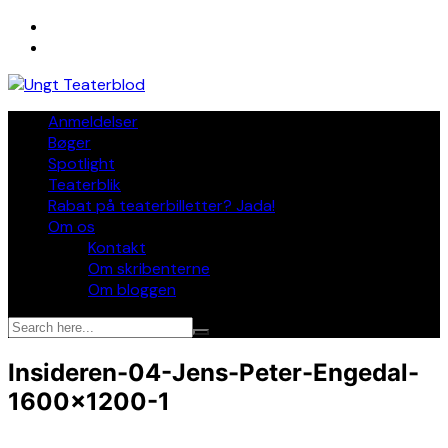
Skip
to
content
Anmeldelser
Bøger
Spotlight
Teaterblik
Rabat på teaterbilletter? Jada!
Om os
Kontakt
Om skribenterne
Om bloggen
Insideren-04-Jens-Peter-Engedal-
1600×1200-1