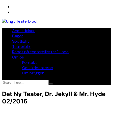
Skip
to
content
Anmeldelser
Bøger
Spotlight
Teaterblik
Rabat på teaterbilletter? Jada!
Om os
Kontakt
Om skribenterne
Om bloggen
Det Ny Teater, Dr. Jekyll & Mr. Hyde
02/2016