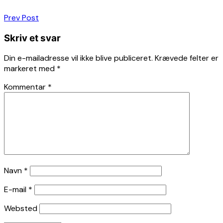
Indlægsnavigation
Prev Post
Skriv et svar
Din e-mailadresse vil ikke blive publiceret.
Krævede felter er
markeret med
*
Kommentar
*
Navn
*
E-mail
*
Websted