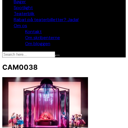
Bøger
Spotlight
Teaterblik
Rabat på teaterbilletter? Jada!
Om os
Kontakt
Om skribenterne
Om bloggen
CAM0038