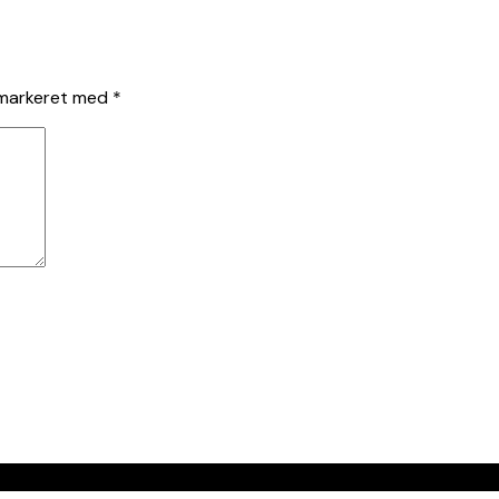
 markeret med
*