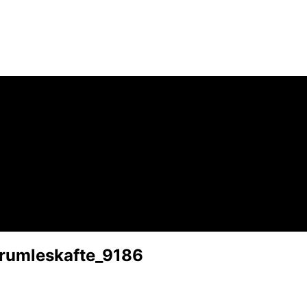
rumleskafte_9186