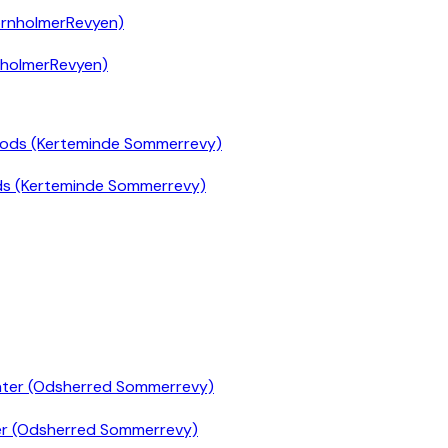
nholmerRevyen)
ds (Kerteminde Sommerrevy)
er (Odsherred Sommerrevy)