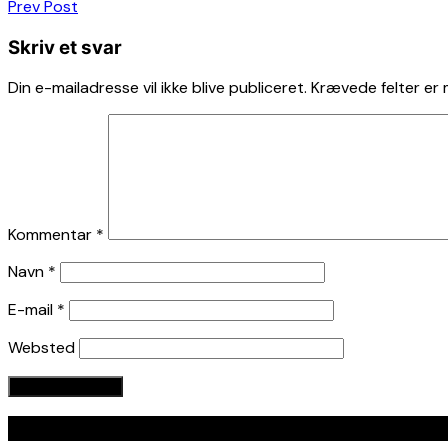
Indlægsnavigation
Prev Post
Skriv et svar
Din e-mailadresse vil ikke blive publiceret.
Krævede felter er
Kommentar
*
Navn
*
E-mail
*
Websted
Seneste indlæg