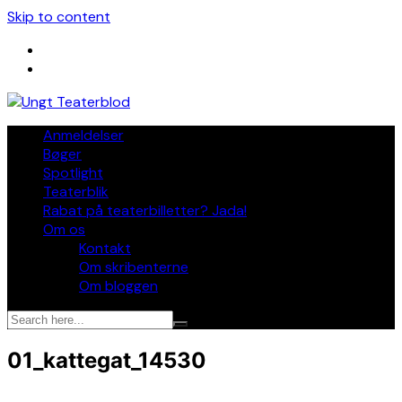
Skip to content
Anmeldelser
Bøger
Spotlight
Teaterblik
Rabat på teaterbilletter? Jada!
Om os
Kontakt
Om skribenterne
Om bloggen
01_kattegat_14530