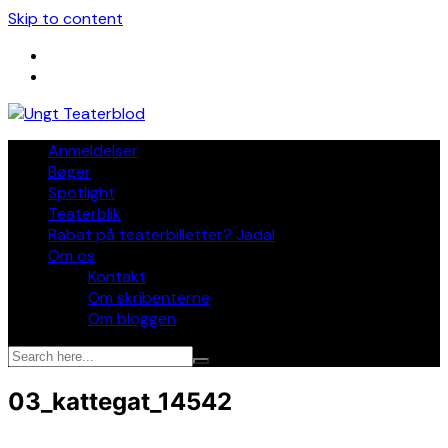
Skip to content
Anmeldelser
Bøger
Spotlight
Teaterblik
Rabat på teaterbilletter? Jada!
Om os
Kontakt
Om skribenterne
Om bloggen
03_kattegat_14542