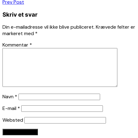
Indlægsnavigation
Prev Post
Skriv et svar
Din e-mailadresse vil ikke blive publiceret.
Krævede felter er
markeret med
*
Kommentar
*
Navn
*
E-mail
*
Websted