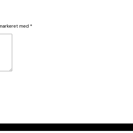
 markeret med
*