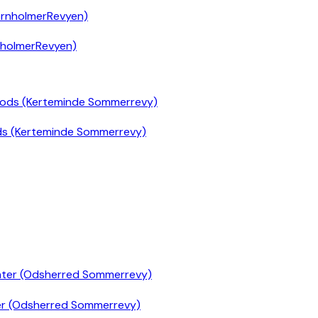
nholmerRevyen)
ds (Kerteminde Sommerrevy)
er (Odsherred Sommerrevy)