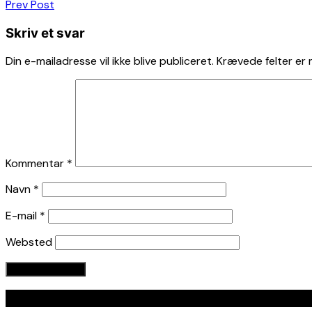
Indlægsnavigation
Prev Post
Skriv et svar
Din e-mailadresse vil ikke blive publiceret.
Krævede felter er
Kommentar
*
Navn
*
E-mail
*
Websted
Seneste indlæg