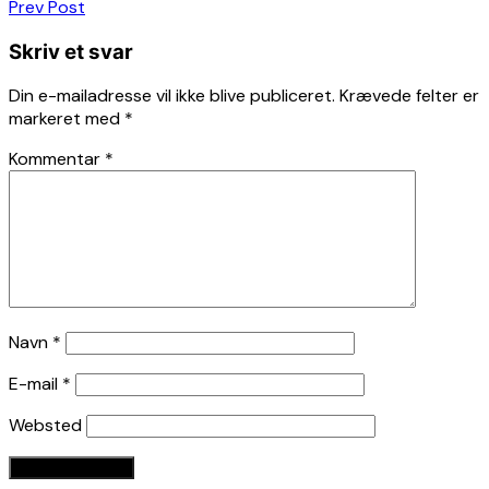
Indlægsnavigation
Prev Post
Skriv et svar
Din e-mailadresse vil ikke blive publiceret.
Krævede felter er
markeret med
*
Kommentar
*
Navn
*
E-mail
*
Websted