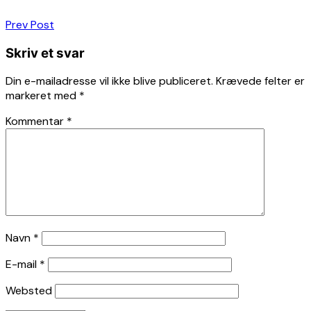
Indlægsnavigation
Prev Post
Skriv et svar
Din e-mailadresse vil ikke blive publiceret.
Krævede felter er
markeret med
*
Kommentar
*
Navn
*
E-mail
*
Websted