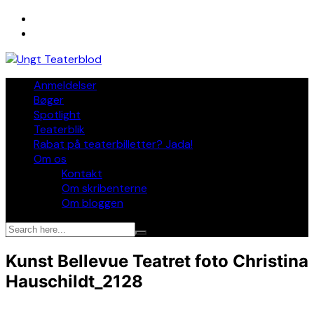
Skip
to
content
Anmeldelser
Bøger
Spotlight
Teaterblik
Rabat på teaterbilletter? Jada!
Om os
Kontakt
Om skribenterne
Om bloggen
Kunst Bellevue Teatret foto Christina
Hauschildt_2128