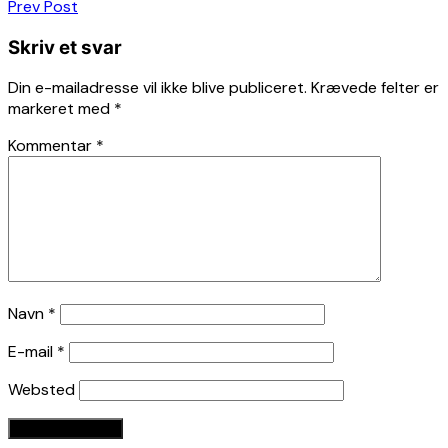
Indlægsnavigation
Prev Post
Skriv et svar
Din e-mailadresse vil ikke blive publiceret.
Krævede felter er
markeret med
*
Kommentar
*
Navn
*
E-mail
*
Websted