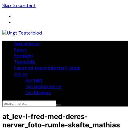
Skip to content
Anmeldelser
Bøger
Spotlight
Teaterblik
Rabat på teaterbilletter? Jada!
Om os
Kontakt
Om skribenterne
Om bloggen
at_lev-i-fred-med-deres-
nerver_foto-rumle-skafte_mathias