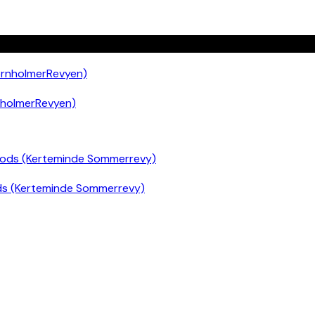
nholmerRevyen)
ds (Kerteminde Sommerrevy)