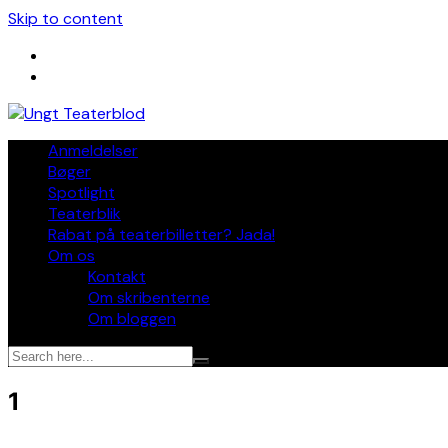
Skip to content
Anmeldelser
Bøger
Spotlight
Teaterblik
Rabat på teaterbilletter? Jada!
Om os
Kontakt
Om skribenterne
Om bloggen
1