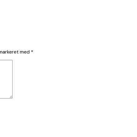
 markeret med
*