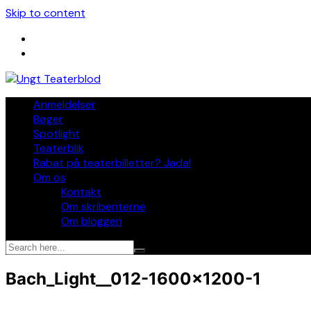
Skip to content
Anmeldelser
Bøger
Spotlight
Teaterblik
Rabat på teaterbilletter? Jada!
Om os
Kontakt
Om skribenterne
Om bloggen
Bach_Light__012-1600×1200-1