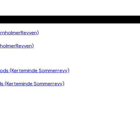
nholmerRevyen)
ds (Kerteminde Sommerrevy)