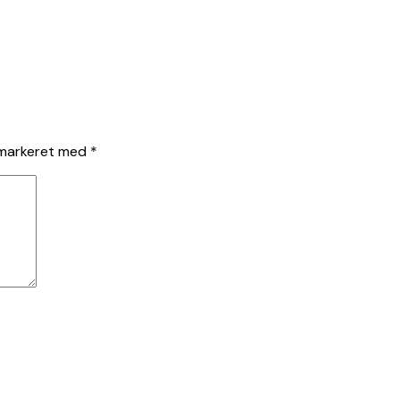
 markeret med
*