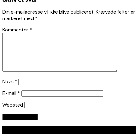
Din e-mailadresse vil ikke blive publiceret.
Krævede felter er
markeret med
*
Kommentar
*
Navn
*
E-mail
*
Websted
Seneste indlæg