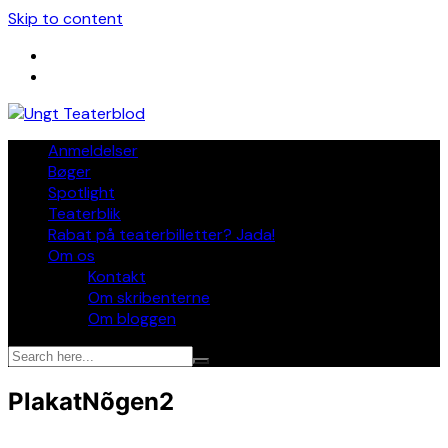
Skip to content
Anmeldelser
Bøger
Spotlight
Teaterblik
Rabat på teaterbilletter? Jada!
Om os
Kontakt
Om skribenterne
Om bloggen
PlakatNõgen2